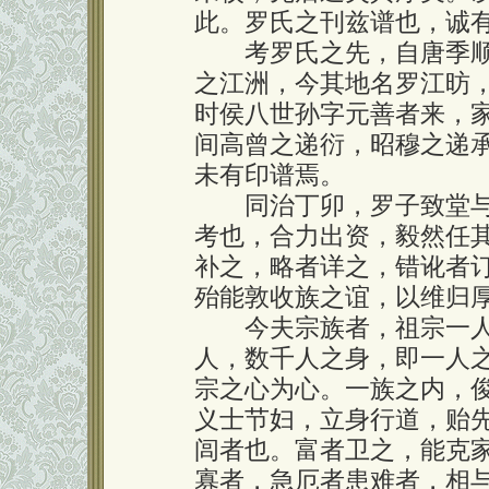
此。罗氏之刊兹谱也，诚
考罗氏之先，自唐季顺
之江洲，今其地名罗江昉
时侯八世孙字元善者来，
间高曾之递衍，昭穆之递
未有印谱焉。
同治丁卯，罗子致堂与
考也，合力出资，毅然任
补之，略者详之，错讹者
殆能敦收族之谊，以维归
今夫宗族者，祖宗一人
人，数千人之身，即一人
宗之心为心。一族之内，
义士节妇，立身行道，贻
闾者也。富者卫之，能克
寡者，急厄者患难者，相