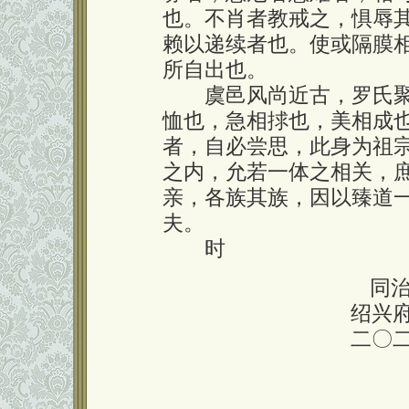
也。不肖者教戒之，惧辱
赖以递续者也。使或隔膜
所自出也。
虞邑风尚近古，罗氏聚
恤也，急相捄也，美相成
者，自必尝思，此身为祖
之内，允若一体之相关，
亲，各族其族，因以臻道
夫。
时
同
绍兴
二〇