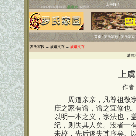
上午好！
首页
罗氏家族
罗氏家话
罗氏家园
→
族谱文存
→
族谱文存
清同
上虞
作者
周道亲亲，凡尊祖敬宗
庶之家有谱，谱之宜修也
以明一本之义，宗法也，
纪，则失其人矣。没者一
未校，先后遂失其序矣。