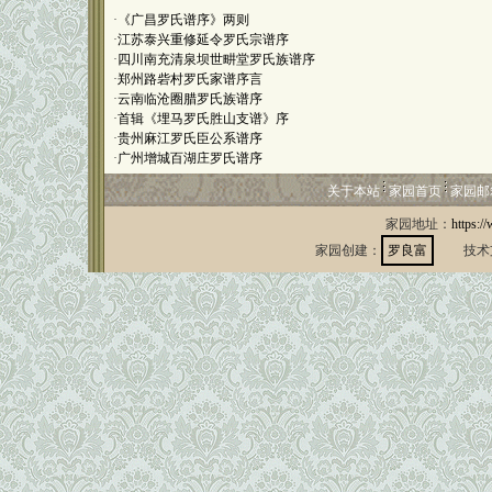
·
《广昌罗氏谱序》两则
·
江苏泰兴重修延令罗氏宗谱序
·
四川南充清泉坝世畊堂罗氏族谱序
·
郑州路砦村罗氏家谱序言
·
云南临沧圈腊罗氏族谱序
·
首辑《埋马罗氏胜山支谱》序
·
贵州麻江罗氏臣公系谱序
·
广州增城百湖庄罗氏谱序
关于本站
家园首页
家园邮
家园地址：
https:/
家园创建：
罗良富
技术支