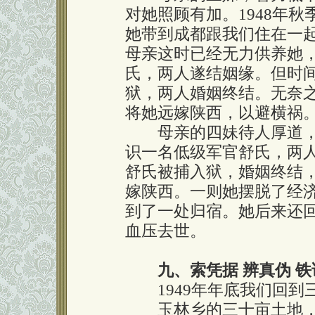
对她照顾有加。1948年
她带到成都跟我们住在一
母亲这时已经无力供养她，
氏，两人遂结姻缘。但时
狱，两人婚姻终结。无奈
将她远嫁陕西，以避横祸
母亲的四妹待人厚道，
识一名低级军官舒氏，两
舒氏被捕入狱，婚姻终结
嫁陕西。一则她摆脱了经
到了一处归宿。她后来还
血压去世。
九、索凭据 辨真伪 
1949年年底我们回到
玉林乡的三十亩土地，是