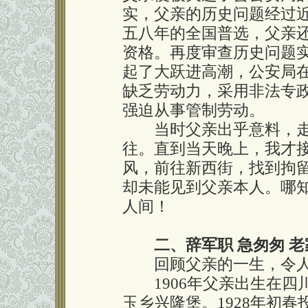
实，父亲的历史问题经过
五八年的全国普选，父亲
资格。再度审查历史问题
起了大跃进高潮，公安局
缺乏劳动力，采用非法专
强迫从事管制劳动。
当时父亲出乎意料，走
往。直到当天晚上，我才
风，前往新西街，找到拘
却未能见到父亲本人。哪
人间！
二、辞军职 急匆匆 
回顾父亲的一生，令人
1906年父亲出生在四
玉乡兴隆堡。1928年初