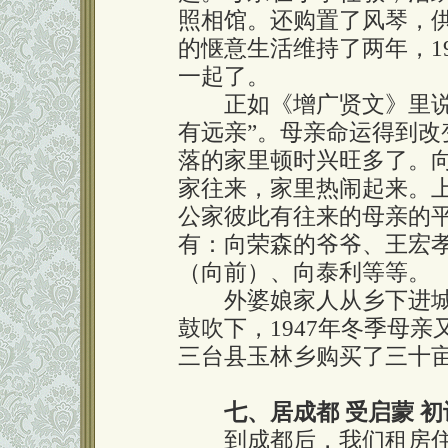
照相馆。还购置了风琴，
的惬意生活维持了两年，1
一起了。
正如《增广贤文》里说的
有远亲”。母亲命运得到
落的家里顿时兴旺多了。
家往来，家里热闹起来。
公家彼此有往来的母亲的
有：向荣森的爷爷、王宏
（向前）、向泰利等等。
外婆娘家人从乡下进城
鼓吹下，1947年冬季母
三台县玉林乡购买了三十
七、居成都 受启蒙 
到成都后，我们租房住