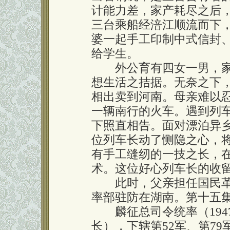
计能力差，家产耗尽之后
三台乘船经涪江顺流而下
婆一起手工印制中式信封
给学生。
外公育有四女一男，家
想生活之拮据。无奈之下
相出卖到河南。母亲难以
一辆南行的火车。遇到列
下照直相告。面对漂泊异
位列车长动了恻隐之心，
有手工缝纫的一技之长，
术。这位好心列车长的收
此时，父亲担任国民革命
率部驻防在湖南。第十五
麟征总司令统率（194
长），下辖第52军、第79