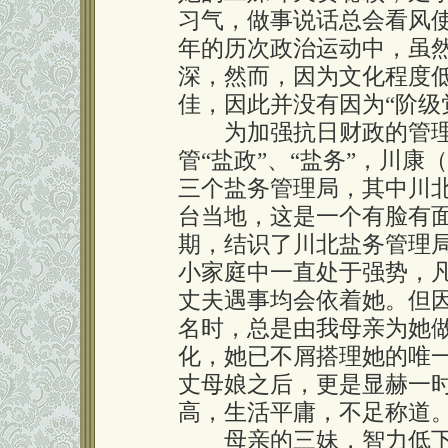
习气，做事说话总会看风
年的历次政治运动中，虽
深，然而，因为文化程度
佳，因此并没有因为“阶级
为加强抗日财政的管理，
管“盐政”、“盐务”，川
三个盐务管理局，其中川
台当地，这是一个有脸有
期，结识了川北盐务管理
小家庭中一直处于强势，
丈夫遇事均会依着她。但
名时，总是由我母亲为她
化，她已不屑搭理她的唯
丈母娘之后，更是显赫一
高，生活平庸，不足称道
母亲的三妹，智力低下