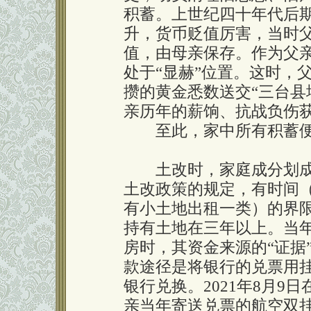
积蓄。上世纪四十年代后
升，货币贬值厉害，当时
值，由母亲保存。作为父
处于“显赫”位置。这时，
攒的黄金悉数送交“三台县
亲历年的薪饷、抗战负伤
至此，家中所有积蓄便
土改时，家庭成分划成“
土改政策的规定，有时间
有小土地出租一类）的界限
持有土地在三年以上。当年
房时，其资金来源的“证据
款途径是将银行的兑票用
银行兑换。2021年8月
亲当年寄送兑票的航空双挂