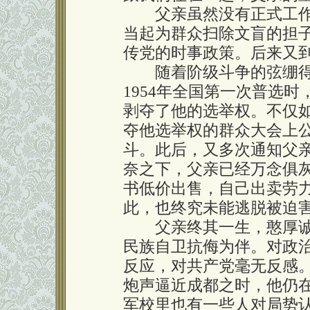
父亲虽然没有正式工作
当起为群众扫除文盲的担
传党的时事政策。后来又
随着阶级斗争的弦绷得
1954年全国第一次普选
剥夺了他的选举权。不仅
夺他选举权的群众大会上
斗。此后，又多次通知父
奈之下，父亲已经万念俱
书低价出售，自己出卖劳
此，也终究未能逃脱被迫
父亲终其一生，憨厚诚
民族自卫抗侮为伴。对政
反应，对共产党毫无反感
炮声逼近成都之时，他仍在
军校里也有一些人对局势