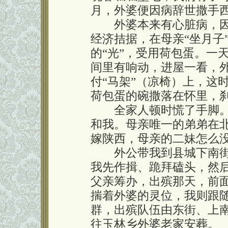
月，外婆便因病辞世撒手
外婆本来有心脏病，因
经济拮据，在母亲“坐月子
的“光”，受用荷包蛋。一
间里有响动，进屋一看，
付“马架”（凉椅）上，这
荷包蛋的碗撒落在怀里，
全家人顿时慌了手脚。
和我。母亲唯一的弟弟在
嫁陕西，母亲的二妹怎么
外公带我到县城下南街
我先作揖、跪拜磕头，然
父亲筹办，出殡那天，前
揣着外婆的灵位，我则跟
群，出殡队伍由东街、上
往玉林乡外婆老家安葬。