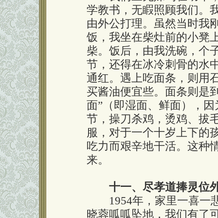
学教书，无睱照顾我们。
由外公打理。虽然当时我
饭，我坐在柴灶前的小凳
柴。饭后，由我洗碗，个
节，还得在冰冷刺骨的水
通红。遇上吃面条，则用
买酱油便宜些。面条则是到
面”（即湿面、鲜面），因
节，操刀杀鸡，烫鸡、拔
服，对于一个十岁上下的
吃力而艰辛地干活。这种情
来。
十一、尽孝道捧灵位
1954年，家里一喜一
晓蓉呱呱坠地，我们有了