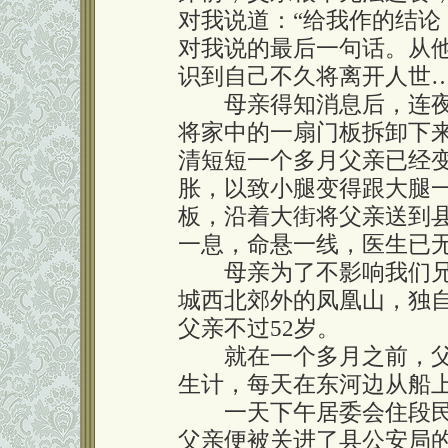
对我说道：“给我作的结论
对我说的最后一句话。从
识到自己不久将离开人世
母亲得知消息后，连夜
将家中的一扇门板拆卸下
清短短一个多月父亲已经
胀，以致小腿变得跟大腿
板，沿着大街将父亲送到
一息，命悬一线，医生已
母亲为了不影响我们兄
城西北郊外的凤凰山，独
父亲不过52岁。
就在一个多月之前，父
生计，每天在东河边从船
一天下午居委会住段民
父亲便被关进了县公安局