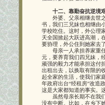
十二、靠勤奋抗逆境
外婆、父亲相继去世之
书，我们三兄妹也相继由
学校吃住。这时，外公理家
天全国掀起大跃进高潮，
要协理，外公住到她家去了
母亲一人承担养家重任
元，要养育我们四兄妹，
顽强的毅力才能承担这付
出租出去，以换取有限的
起全家的生活，使我们家庭
年政府出台“经租房”改造
这是大家都知道的事实。
虽然母亲长期不在我们
没有中断。比如，在乡下