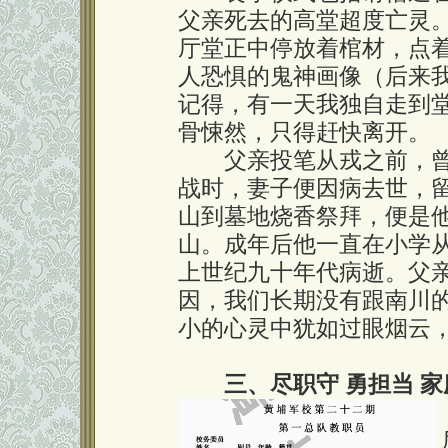
父亲死去的高堂超度亡灵
厅堂正中停放着棺材，点
人恐惧的鬼神画像（后来
记得，有一天我独自走到
骨悚然，只得赶快离开。
父亲投笔从戎之前，曾
战时，妻子便因病去世，
山到墓地烧香祭拜，便是
山。成年后他一直在小学
上世纪九十年代病逝。父
因，我们长期没有跟南川
小的心灵中犹如过眼烟云
三、尽职守 勇担当 