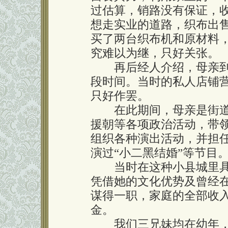
过估算，销路没有保证，
想走实业的道路，织布出
买了两台织布机和原材料
究难以为继，只好关张。
再后经人介绍，母亲到
段时间。当时的私人店铺
只好作罢。
在此期间，母亲是街道
援朝等各项政治活动，带
组织各种演出活动，并担
演过“小二黑结婚”等节目
当时在这种小县城里具
凭借她的文化优势及曾经
谋得一职，家庭的全部收
金。
我们三兄妹均在幼年，