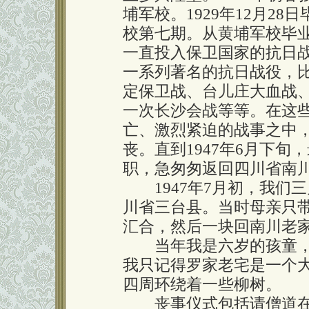
埔军校。1929年12月28
校第七期。从黄埔军校毕
一直投入保卫国家的抗日
一系列著名的抗日战役，
定保卫战、台儿庄大血战
一次长沙会战等等。在这
亡、激烈紧迫的战事之中
丧。直到1947年6月下
职，急匆匆返回四川省南
1947年7月初，我们
川省三台县。当时母亲只
汇合，然后一块回南川老
当年我是六岁的孩童，
我只记得罗家老宅是一个
四周环绕着一些柳树。
丧事仪式包括请僧道在家