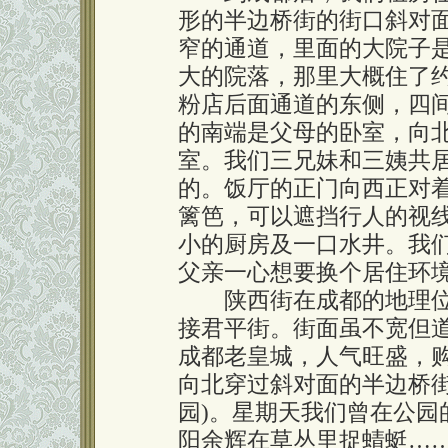
形的半边桥街的街口斜对
窄的通道，里面的大院子
大的院落，那里大概住了
粉店后面通道的东侧，四
的南端是父母的卧室，向
室。我们三兄妹和三姨共
的。饭厅的正门向西正对
篱笆，可以遮挡行人的视
小的厨房及一口水井。我
父亲一心想要换个居住环
陕西街在成都的地理位
接君平街。街面虽不宽但
成都老皇城，人气旺盛，
向北穿过斜对面的半边桥街
园)。星期天我们曾在公园
阳余辉在草丛里捉蜻蜓…