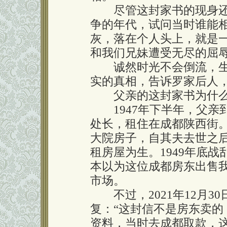
尽管这封家书的现身还
争的年代，试问当时谁能
灰，落在个人头上，就是
和我们兄妹遭受无尽的屈
诚然时光不会倒流，生
实的真相，告诉罗家后人
父亲的这封家书为什么
1947年下半年，父亲
处长，租住在成都陕西街
大院房子，自其夫去世之
租房屋为生。1949年底
本以为这位成都房东出售
市场。
不过，2021年12月3
复：“这封信不是房东卖
资料，当时去成都取款，