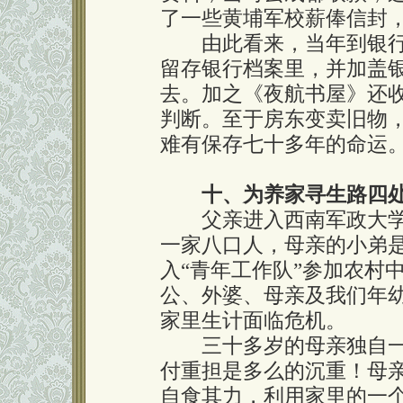
了一些黄埔军校薪俸信封，
由此看来，当年到银行
留存银行档案里，并加盖
去。加之《夜航书屋》还
判断。至于房东变卖旧物
难有保存七十多年的命运
十、为养家寻生路四
父亲进入西南军政大学
一家八口人，母亲的小弟
入“青年工作队”参加农村
公、外婆、母亲及我们年
家里生计面临危机。
三十多岁的母亲独自一
付重担是多么的沉重！母
自食其力，利用家里的一