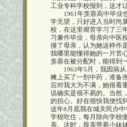
工业专科学校报到，这才
1961年羡蓉高中毕业也
学无望，只好进入当时尚
校，在这里艰苦学习了三年
习兼作毕业，母亲向中医
撞了母亲，认为她这样作
我哪里能懂得她的一片苦
羡蓉在被分配时，能得到
1963年5月，我因病
摊上买了一剂中药，准备
后对我大为不满，她很看
说确实是很不易的。当然
的担心。好在很快我便找
这年8月底我在城关民办中
学校吃住，每月除向学校
亲。这时，母亲带着小妹