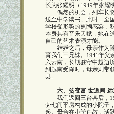
长为张耀明（1949年张
偶然的机会，列车长将
送至中学读书。此时，全
学校受形势的熏陶感染，
本身具有音乐天赋，她在
自己的艺术表演才能。
结婚之后，母亲作为随
育我们三兄妹。1941年
入云南，长期驻守中越边境
到越南受降时，母亲则带
县。
六、贫变富 世道间 
我们返回三台县后，19
套七间平房构成的小院子
起。母亲在小学任教，活