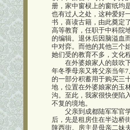
册，家中窗棂上的窗纸均
也有过人之处，这种爱好
书，喜读古籍，由此奠定
高等教育，任职于中科院
的编辑。退休后因脑溢血
中对弈。而他的其他三个
她们受的教育不多，文化
在外婆娘家人的鼓吹下，
年冬季母亲又将父亲当年7
的一部分积蓄用于购买三
地，位置在外婆娘家的玉
沟。至此，我家很快便陷
不复的境地。
父亲到成都陆军军官学
后，先是租房住在半边桥
陕西街。房主是母亲二妹