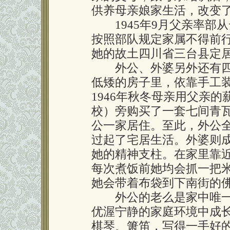
供养母亲娘家生活，改变
1945年9月父亲率部
按照部队规定家属不得前
她的故土四川省三台县定
外公、外婆另外还有四
低矮的房子里，依靠手工
1946年秋冬母亲用父亲
校）旁购买了一套七间青
公一家居住。至此，外公
过起了宅居生活。外婆则
她的精神支柱。在家里靠
每次煮饭前她均会抓一把
她会带着布袋到下南街的
外公的老么是家中唯一
优渥宁静的家庭环境中成
棋琴、箫笛，写得一手好