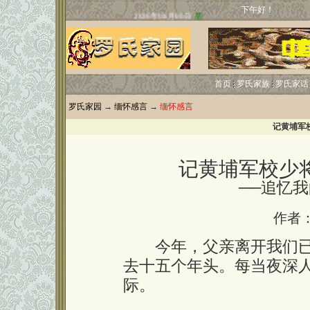
下午好！
首页
罗氏家族
罗氏家话
罗氏家园
→
缅怀感言
→
缅怀感言
记黄埔军
记黄埔军校少
──追忆
作者
今年，父亲离开我们已
去十五个年头。每当夜深
际。