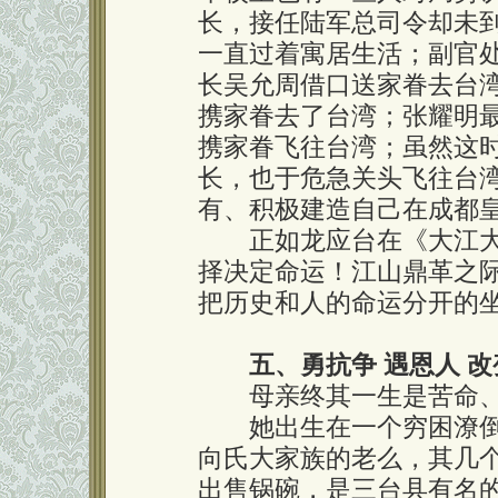
长，接任陆军总司令却未
一直过着寓居生活；副官
长吴允周借口送家眷去台
携家眷去了台湾；张耀明
携家眷飞往台湾；虽然这
长，也于危急关头飞往台
有、积极建造自己在成都
正如龙应台在《大江大
择决定命运！江山鼎革之际
把历史和人的命运分开的
五、勇抗争 遇恩人 
母亲终其一生是苦命、
她出生在一个穷困潦倒
向氏大家族的老么，其几
出售锅碗，是三台县有名