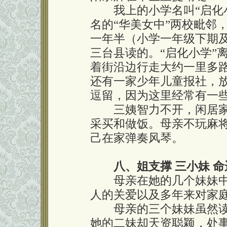
我上的小学名叫“启化小
名的“华美女中”两校毗邻
一年半（小学一年级下期
三台县读的。“启化小学”
着街沿边行走大约一里多
还有一家少年儿童报社，
逗留，因为这里经常有一
三姨智力不开，闲居家
采买和做饭。母亲不玩麻
己在家弹奏风琴。
八、姐支撑 三小妹 
母亲在她的几个妹妹中
人的关爱以及多年来对家
母亲的三个妹妹虽然读
她的二妹却天资聪颖，处