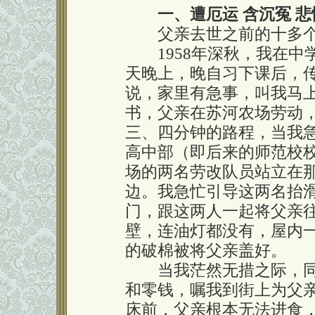
一、遭厄运 含沉冤 
父亲去世之前的十多个
1958年深秋，我在中
天晚上，晚自习下课后，
说，家里有急事，叫我马
书，父亲在苏河农场劳动
三、四分钟的路程，当我
高中部（即后来的师范校
场的两名劳改队员站立在
边。我急忙引导这两名抬
门，跟这两人一起将父亲
壁，连油灯都没有，屋内
的破棉被将父亲盖好。
当我茫然无措之际，同
和零钱，嘱我到街上为父
床前，父亲根本无法进食