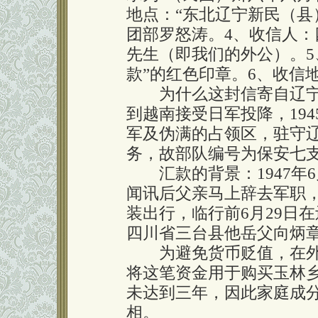
地点：“东北辽宁新民（县
团部罗怒涛。4、收信人
先生（即我们的外公）。5
款”的红色印章。6、收信
为什么这封信寄自辽宁新
到越南接受日军投降，194
军及伪满的占领区，驻守
务，故部队编号为保安七
汇款的背景：1947年
闻讯后父亲马上辞去军职
装出行，临行前6月29日
四川省三台县他岳父向炳
为避免货币贬值，在外婆
将这笔资金用于购买玉林
未达到三年，因此家庭成
相。