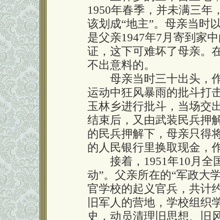
1950年春季，并未满三
该划成“地主”。母亲当时
是父亲1947年7月寄到
证，这下可难坏了母亲。在
不出意料的。
母亲当时三十出头，作
运动中狂风暴雨的批斗打
玉林乡进行批斗，当场交
结束后，又由武装民兵押
的民兵押解下，母亲只得
的人民银行里换取现金，
接着，1951年10月全
动”。父亲所在的“军政大
官学校的起义官兵，共计
旧军人的营地，学校组织
史，动员清理旧思想、旧