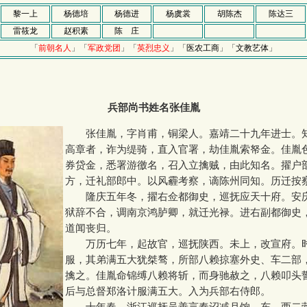
黎一上
杨德培
杨德进
杨虞裳
胡陈杰
陈达三
雷筱龙
赵积素
陈 庄
「
前朝名人
」「
军政党团
」「
英烈忠义
」「
医农工商
」「
文教艺体
」
兵部尚书姓名张佳胤
张佳胤，字肖甫，铜梁人。嘉靖二十九年进士。
高章者，诈为缇骑，直入官署，劫佳胤索帑金。佳胤
券贷金，悉署游徼名，召入立擒贼，由此知名。擢户
方，迁礼部郎中。以风霾考察，谪陈州同知。历迁按
隆庆五年冬，擢右佥都御史，巡抚应天十府。安
狱辞不合，调南京鸿胪卿，就迁光禄。进右副都御史
道闻丧归。
万历七年，起故官，巡抚陕西。未上，改宣府。
服，其弟满五大犹桀骜，所部八赖掠塞外史、车二部
擒之。佳胤命锦缚八赖将斩，而身驰赦之，八赖叩头
后与总督郑洛计服满五大。入为兵部右侍郎。
十年春，浙江巡抚吴善言奉诏减月饷。东、西二