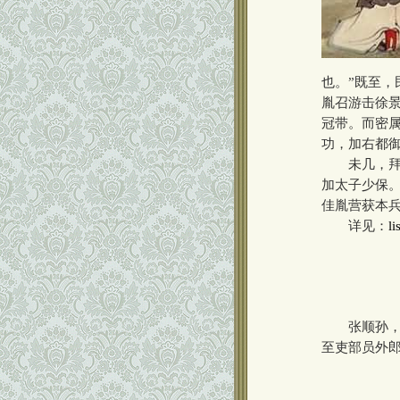
也。”既至
胤召游击徐
冠带。而密
功，加右都
未几，拜戎
加太子少保
佳胤营获本
详见：
li
张顺孙，四
至吏部员外