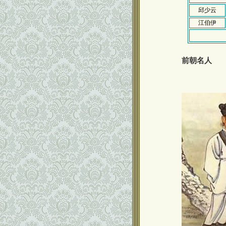
邱少云
江伯伊
前朝名人