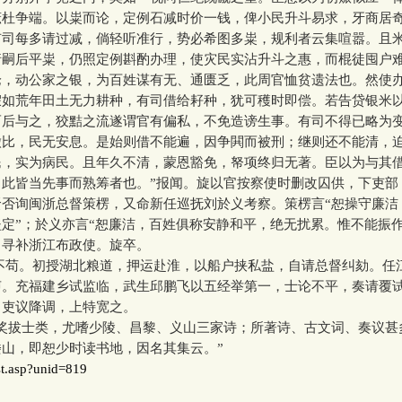
庶杜争端。以粜而论，定例石减时价一钱，俾小民升斗易求，牙商居
有司每多请过减，倘轻听准行，势必希图多粜，规利者云集喧嚣。且
请嗣后平粜，仍照定例斟酌办理，使灾民实沾升斗之惠，而棍徒囤户
论，动公家之银，为百姓谋有无、通匮乏，此周官恤贫遗法也。然使
假如荒年田土无力耕种，有司借给耔种，犹可穫时即偿。若告贷银米
而后与之，狡黠之流遂谓官有偏私，不免造谤生事。有司不得已略为
徵比，民无安息。是始则借不能遍，因争閧而被刑；继则还不能清，
民，实为病民。且年久不清，蒙恩豁免，帑项终归无著。臣以为与其
。此皆当先事而熟筹者也。”报闻。旋以官按察使时删改囚供，下吏部
贤否询闽浙总督策楞，又命新任巡抚刘於义考察。策楞言“恕操守廉洁
定”；於义亦言“恕廉洁，百姓俱称安静和平，绝无扰累。惟不能振作
。寻补浙江布政使。旋卒。
。初授湖北粮道，押运赴淮，以船户挟私盐，自请总督纠劾。任
声。充福建乡试监临，武生邱鹏飞以五经举第一，士论不平，奏请覆
，吏议降调，上特宽之。
拔士类，尤嗜少陵、昌黎、义山三家诗；所著诗、古文词、奏议甚
山，即恕少时读书地，因名其集云。”
st.asp?unid=819