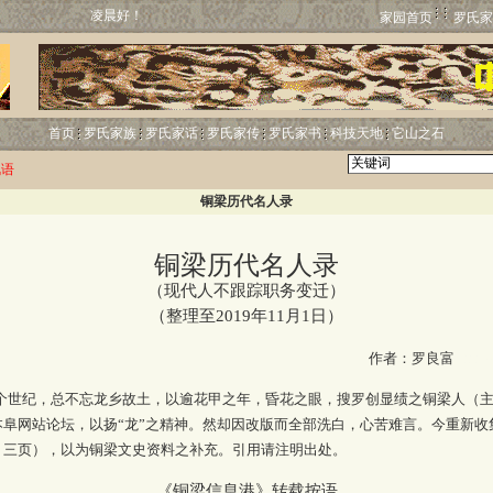
凌晨好！
家园首页
罗氏家
首页
罗氏家族
罗氏家话
罗氏家传
罗氏家书
科技天地
它山之石
凤语
铜梁历代名人录
铜梁历代名人录
（现代人不跟踪职务变迁）
（整理至2019年11月1日）
http:
作者：罗良富
个世纪，总不忘龙乡故土，以逾花甲之年，昏花之眼，搜罗创显绩之铜梁人（
本阜网站论坛，以扬“龙”之精神。然却因改版而全部洗白，心苦难言。今重新收
、三页），以为铜梁文史资料之补充。引用请注明出处。
《铜梁信息港》转载按语