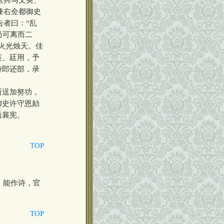
兼右佥都御史
告者曰：“乱
尚可离而二
火光烛天。佳
英、廷用，予
侍郎还部，录
斩逞加努功，
御史许守恩劾
谥襄宪。
TOP
，能作诗，官
TOP