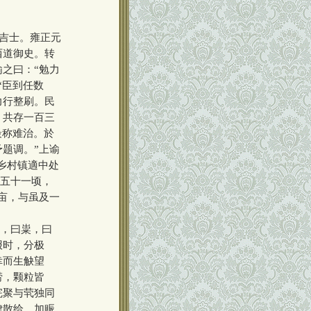
庶吉士。雍正元
西道御史。转
之曰：“勉力
“臣到任数
力行整刷。民
，共存一百三
最称难治。於
题调。”上谕
乡村镇適中处
百五十一顷，
亩，与虽及一
，曰粜，曰
报时，分极
幸而生觖望
涝，颗粒皆
完聚与茕独同
律散给，加赈