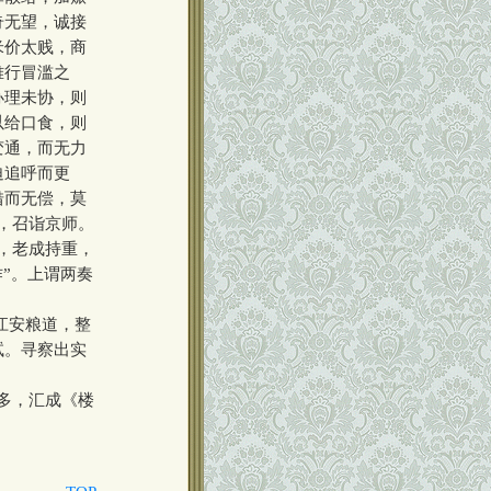
奇无望，诚接
米价太贱，商
难行冒滥之
办理未协，则
以给口食，则
变通，而无力
迫追呼而更
借而无偿，莫
，召诣京师。
，老成持重，
”。上谓两奏
江安粮道，整
试。寻察出实
多，汇成《楼