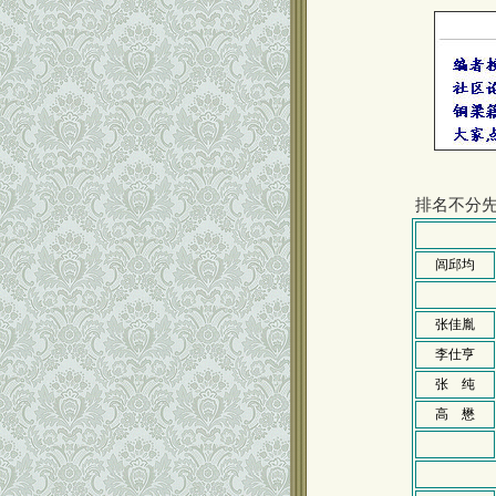
排名不分先
闾邱均
张佳胤
李仕亨
张 纯
高 懋