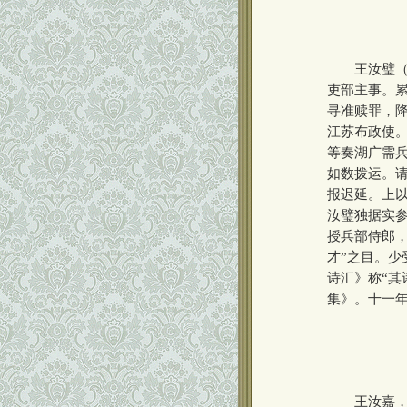
王汝璧（17
吏部主事。
寻准赎罪，
江苏布政使
等奏湖广需
如数拨运。
报迟延。上
汝璧独据实
授兵部侍郎
才”之目。
诗汇》称“其
集》。十一
王汝嘉，字