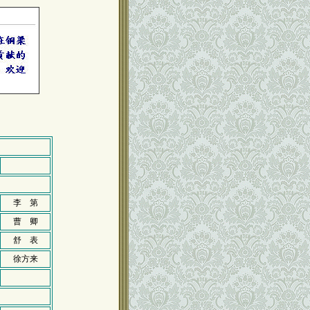
李 第
曹 卿
舒 表
徐方来