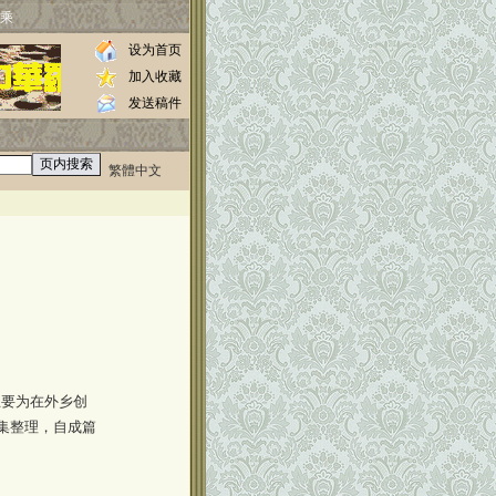
乘
设为首页
加入收藏
发送稿件
繁體中文
0000
//www.luos.org
主要为在外乡创
集整理，自成篇