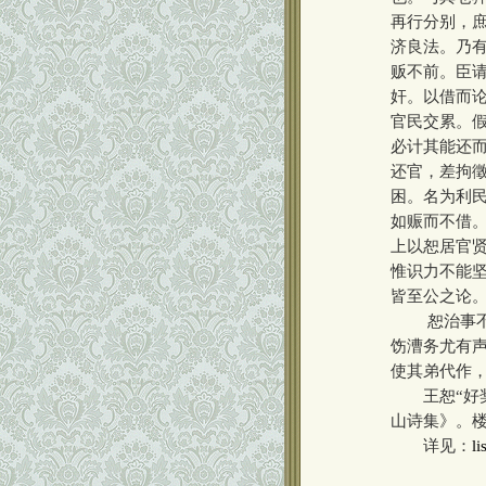
再行分别，
济良法。乃
贩不前。臣
奸。以借而
官民交累。
必计其能还
还官，差拘
困。名为利
如赈而不借
上以恕居官
惟识力不能坚
皆至公之论
恕治事不苟
饬漕务尤有
使其弟代作
王恕“好奖
山诗集》。楼
详见：
li