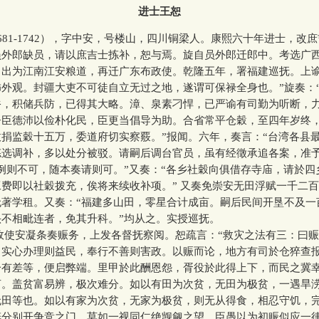
进士王恕
1-1742），字中安，号楼山，四川铜梁人。康熙六十年进士，改
员外郎缺员，请以庶吉士拣补，恕与焉。旋自员外郎迁郎中。考选广
。出为江南江安粮道，再迁广东布政使。乾隆五年，署福建巡抚。上谕
外观。封疆大吏不可徒自立无过之地，遂谓可保禄全身也。”旋奏：
俗，积储兵防，已得其大略。漳、泉素刁悍，已严谕有司勤为听断，
督臣德沛以俭朴化民，臣更当倡导为助。合省常平仓穀，至四年岁终
捐监穀十五万，委道府切实察覈。”报闻。六年，奏言：“台湾各县
拣选调补，多以处分被驳。请嗣后调台官员，虽有经徵承追各案，准予
例则不可，随本奏请则可。”又奏：“各乡社穀向俱借存寺庙，请於四
费即以社穀拨充，俟将来续收补项。” 又奏免崇安无田浮赋一千二
无著学租。又奏：“福建多山田，零星合计成亩。嗣后民间开垦不及一
头不相毗连者，免其升科。”均从之。实授巡抚。
安凝条奏赈务，上发各督抚察阅。恕疏言：“救灾之法有三：曰赈
，实心办理则益民，奉行不善则害政。以赈而论，地方有司於仓猝查
一有差等，便启弊端。里甲於此酬恩怨，胥役於此得上下，而民之冀
言。盖贫富易辨，极次难分。如以有田为次贫，无田为极贫，一遇旱
无田等也。如以有家为次贫，无家为极贫，则无从得食，相忍守饥，
猝分别开争竞之门，莫如一视同仁绝觊觎之望。臣愚以为初赈似应一