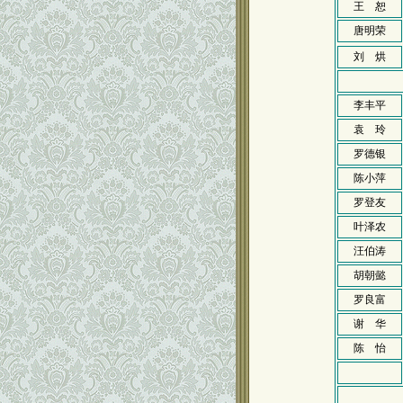
王 恕
唐明荣
刘 烘
李丰平
袁 玲
罗德银
陈小萍
罗登友
叶泽农
汪伯涛
胡朝懿
罗良富
谢 华
陈 怡