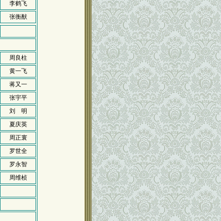
李鹤飞
张衡猷
周良柱
黄一飞
蒋又一
张宇平
刘 明
夏庆英
周正寰
罗世全
罗永智
周维桢