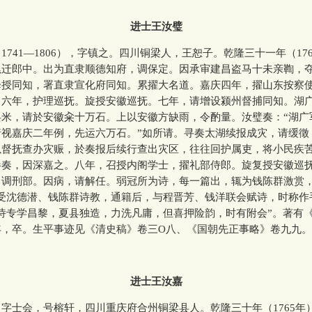
进士王汝璧
41—1806），字镇之。四川铜梁人，王恕子。乾隆三十一年（17
累迁郎中。出为直隶顺德知府，调保定。因承审建昌盗马十未亲鞫，
降授同知，署直隶宣化府同知。累擢大名道。嘉庆四年，擢山东按察
。六年，护理巡抚。旋授安徽巡抚。七年，请增设颍州督捕同知。湖
兵米，请於安徽籴十万石。上以安徽方缺雨，令酌量。汝璧奏：“湖广
请视嘉庆二年例，先运六万石。”如所请。寻奏太湖续报成灾，请缓徵
以督抚查办灾赈，於奏报后续行查出灾区，往往回护属吏，将小民疾
参奏，因深嘉之。八年，召授内阁学士，擢礼部侍郎。旋复授安徽巡
，调刑部。因病，请解任。弱冠所为诗，每一篇出，辄为钱陈群激赏，
少受沈德潜、钱陈群诗教，通籍后，与程晋芳、钱洋联会赋诗，时称作
诗专学昌黎，夏县独造，力洗凡庸，但喜押险韵，时有附会”。著有
年，卒。生平事迹见《清史稿》卷三O八、《国朝先正事略》卷九九。
进士王汝嘉
士会，号榕轩，四川重庆府合州铜梁县人。乾隆三十年（1765年