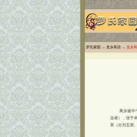
罗氏家园
→
龙乡凤语
→
龙乡
离乡逾半
业者），张于
章（分为五类