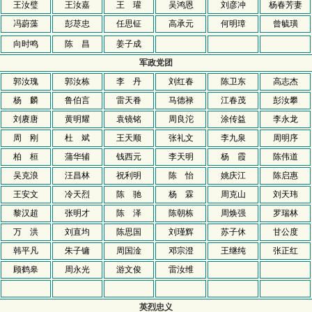
王汝璧
王汝嘉
王 瓘
吴鸿恩
刘彦冲
杨春芳妻
冯蔚藻
彭荩忠
任思钲
高承元
何明璋
曾毓璜
向时鸣
陈 昌
姜子成
军政党团
郭汝瑰
郭汝栋
李 丹
刘红春
陈卫东
高志杰
杨 麟
鲁伯言
雷天眷
马德禄
江春茂
彭汝攀
刘赓唐
黄明耀
袁镜铭
周良沱
涂传益
李永龙
周 刚
杜 斌
王天顺
张礼文
李九泉
周明序
柏 桓
蒲华辅
钱西元
李天明
杨 霞
陈伟道
吴克浪
汪昌林
祝利明
陈 怡
姚庆江
陈启惠
王安文
冷天烈
陈 驰
杨 霖
周克山
刘天玮
黎汉超
张明才
陈 泽
陈朝栋
周焕强
罗瑞林
万 洪
刘直均
陈思国
刘瑾辉
苏子休
甘公度
韩平凡
朱子镛
周国淦
邓宗澄
王继纯
张正红
顾鹤皋
周永光
游文俊
雷汝维
英烈忠义