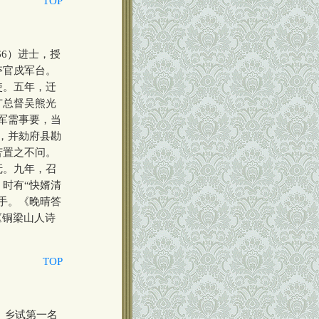
TOP
66）进士，授
夺官戍军台。
使。五年，迁
广总督吴熊光
军需事要，当
，并劾府县勘
苦置之不问。
抚。九年，召
时有“快婿清
手。《晚晴答
《铜梁山人诗
TOP
）乡试第一名