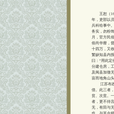
王恕（168
年，吏部以
兵科给事中
务实，勿粉饰
月，官方民
俗尚华靡，
十四万，又收
繁缺知县内
曰：“用此定
分建仓房，工
及闽县加徵
亩而地角山
江苏布政使
借。此三者
贫、次贫。
者，更不待
无，有田与
也。与其仓