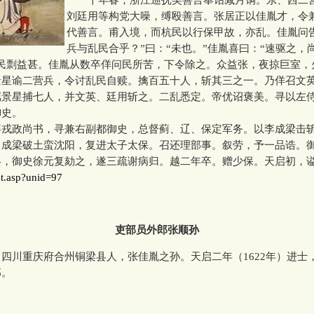
刘廷用等构党大噪，缚殴善言。张居正以佳胤才，令
代善言。甫入境，而杭民以行保甲故，亦乱。佳胤问
兵与乱民合乎？”曰：“未也。”佳胤喜曰：“速驱之，
，民剽益甚。佳胤从数卒佯问民所苦，下令除之。众益张，夜掠巨室，
景星谕二营兵，令讨乱民自赎。擒百五十人，斩其三之一。乃佯召文
属景星捕七人，并文英、廷用斩之。二乱悉定。帝优诏褒美。寻以左
御史。
政尚书，寻兼右副都御史，总督蓟、辽、保定军务。以李成梁击
。成梁破土蛮沈阳，复进太子太保。召还理部事。叙劳，予一品诰。
兵，御史徐元复劾之，遂三疏谢病归。越二年卒。赠少保。天启初，
st.asp?unid=97
吏部员外郎张顺孙
川重庆府合州铜梁县人，张佳胤之孙。天启二年（1622年）进士
郎。