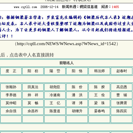
（
http://cqtll.com/NEWS/WNews.asp?WNews_id=1542
）
后，点击表中人名直接跳转
前朝名人
度 正
阳 枋
陽 岊
阳 恪
韩法师
赵春时
张顺孙
田真法
胡尧臣
陈 价
陈 揆
高启愚
李养德
帅 祥
冷遂南
潘 洪
王 俭
曹 辅
莫仲昭
莫 畅
王 亿
谭 溥
梁 珠
张腾霄
佘自强
佘昌祚
陈显道
胡继升
晏春鸣
陈四宾