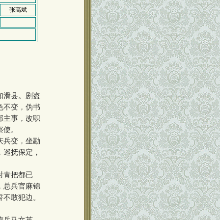
张高斌
知滑县。剧盗
色不变，伪书
部主事，改职
察使。
庆兵变，坐勘
，巡抚保定，
时青把都已
，总兵官麻锦
誓不敢犯边。
营兵马文英、