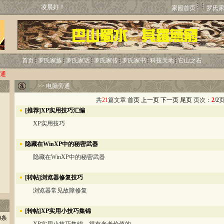
凌晨好！
家园首页
罗氏
首页
罗氏家族
罗氏家话
罗氏家传
罗氏家书
科技天地
它山之石
通
>>
电脑旁通
共
21
篇文章
首页
上一页
下一页
尾页
页次：
2
/2
[推荐]XP实用技巧汇编
XP实用技巧
隐藏在WinXP中的秘密武器
隐藏在WinXP中的秘密武器
[转帖]浏览器修复技巧
浏览器常见故障修复
[转帖]XP实用小技巧集锦
0条