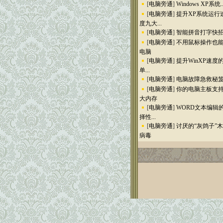
[
电脑旁通
]
Windows XP系统..
[
电脑旁通
]
提升XP系统运行
度九大...
[
电脑旁通
]
智能拼音打字快
[
电脑旁通
]
不用鼠标操作也
电脑
[
电脑旁通
]
提升WinXP速度
单...
[
电脑旁通
]
电脑故障急救秘
[
电脑旁通
]
你的电脑主板支
大内存
[
电脑旁通
]
WORD文本编辑
择性...
[
电脑旁通
]
讨厌的“灰鸽子”
病毒