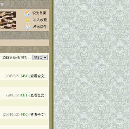
家乘
设为首页!
加入收藏
发送稿件
页
15
篇文章/页 转到：
(2005/3/21,
7451
)
[查看全文]
(2005/1/1,
4371
)
[查看全文]
(2004/10/25,
4456
)
[查看全文]