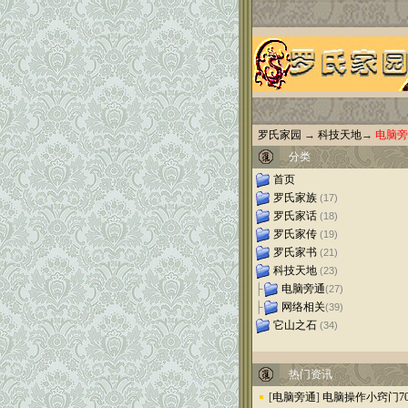
罗氏家园
→
科技天地
→
电脑旁
分类
首页
罗氏家族
(17)
罗氏家话
(18)
罗氏家传
(19)
罗氏家书
(21)
科技天地
(23)
├
电脑旁通
(27)
├
网络相关
(39)
它山之石
(34)
热门资讯
[
电脑旁通
]
电脑操作小窍门7