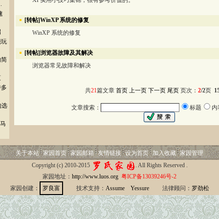
XP实用小技巧集锦，很有参考价值的。
.
速
[转帖]WinXP 系统的修复
招
WinXP 系统的修复
能玩
[转帖]浏览器故障及其解决
的简
浏览器常见故障和解决
笈
持多
共
21
篇文章
首页
上一页
下一页
尾页
页次：
2
/2
页
1
的选
文章搜索：
标题
内
木马
关于本站
家园首页
家园邮箱
友情链接
设为首页
加入收藏
家园管理
Copyright (c) 2010-2015
. All Rights Reserved .
家园地址：
http://www.luos.org
粤ICP备13039246号-2
家园创建：
罗良富
技术支持：
Assume
Yessure
法律顾问：
罗劲松