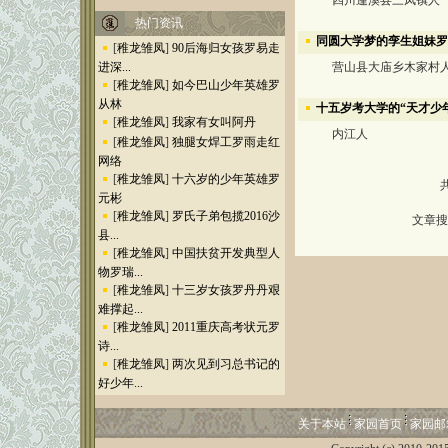
四川蓬溪县三凤镇人
热门资讯
同圆大学梦的孪生姐妹罗
[
稚龙雏凤
]
90后海归女孩罗易走
进深...
营山县大庙乡木家村
[
稚龙雏凤
]
如今巴山少年英雄罗
从林
十五岁考大学的“天才少
[
稚龙雏凤
]
我家有女叫阿丹
内江人
[
稚龙雏凤
]
独腿女焊工罗雨走红
网络
[
稚龙雏凤
]
十六岁的少年英雄罗
元彬
[
稚龙雏凤
]
罗氏子弟包揽2016沙
文章搜
县...
[
稚龙雏凤
]
中国扶贫开发典型人
物罗瑞...
[
稚龙雏凤
]
十三岁女孩罗丹丹艰
难撑起...
[
稚龙雏凤
]
2011重庆高考状元罗
诗...
[
稚龙雏凤
]
两次见到习总书记的
好少年...
关于本站
家园首页
家园邮