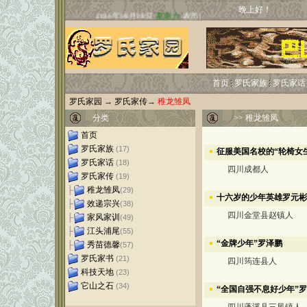
晚上好！
首页
罗氏家族
罗氏家话
罗氏家园
→
罗氏家传
→
稚龙雏凤
分类
>>
稚龙雏凤
首页
罗氏家族
(17)
征服美国名校的“轮椅女生
罗氏家话
(18)
四川成都人
罗氏家传
(19)
├
稚龙雏凤
(29)
十六岁的少年英雄罗元彬
├
效递宗兴
(38)
四川金堂县赵镇人
├
家风家训
(49)
├
江头浦尾
(55)
“金牌少年”罗泽鹏
├
秀苗德馨
(57)
罗氏家书
(21)
四川筠连县人
科技天地
(23)
它山之石
(34)
“全国自强不息好少年”