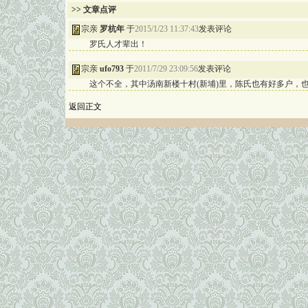
>> 文章点评
宗亲
罗杭年
于
2015/1/23 11:37:43
发表评论
罗氏人才辈出！
宗亲
ufo793
于
2011/7/29 23:09:56
发表评论
这个不全，其中汤南新楼十村(新埔)里，陈氏也有好多户，
返回正文