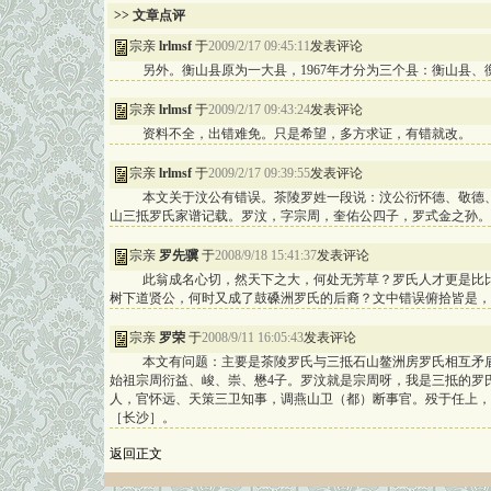
>> 文章点评
宗亲
lrlmsf
于
2009/2/17 09:45:11
发表评论
另外。衡山县原为一大县，1967年才分为三个县：衡山县、
宗亲
lrlmsf
于
2009/2/17 09:43:24
发表评论
资料不全，出错难免。只是希望，多方求证，有错就改。
宗亲
lrlmsf
于
2009/2/17 09:39:55
发表评论
本文关于汶公有错误。茶陵罗姓一段说：汶公衍怀德、敬德
山三抵罗氏家谱记载。罗汶，字宗周，奎佑公四子，罗式金之孙。
宗亲
罗先骥
于
2008/9/18 15:41:37
发表评论
此翁成名心切，然天下之大，何处无芳草？罗氏人才更是比
树下道贤公，何时又成了鼓磉洲罗氏的后裔？文中错误俯拾皆是，
宗亲
罗荣
于
2008/9/11 16:05:43
发表评论
本文有问题：主要是茶陵罗氏与三抵石山鳌洲房罗氏相互矛
始祖宗周衍益、峻、崇、懋4子。罗汶就是宗周呀，我是三抵的罗氏
人，官怀远、天策三卫知事，调燕山卫（都）断事官。殁于任上，
［长沙］。
返回正文