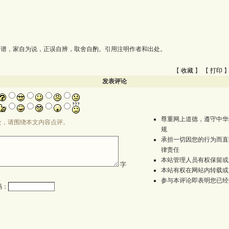
为谱，家自为说，正误自辨，取舍自酌。引用注明作者和出处。
【
收藏
】 【
打印
】
发表评论
尊重网上道德，遵守中华
处，请围绕本文内容点评。
规
承担一切因您的行为而直
律责任
本站管理人员有权保留或
字
本站有权在网站内转载或
参与本评论即表明您已经
码：