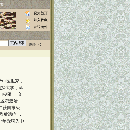
乘
设为首页
加入收藏
发送稿件
繁體中文
0000
于中医世家，
刊授大学，第
门梗阻"一文
肾孟积液治
，并获国家级二
及后遗症"，
97年受聘为中