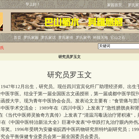
早上好！
家园首页
罗氏家
首页
罗氏家族
罗氏家话
罗氏家传
罗氏家书
科技天地
它山之石
罗氏
研究员罗玉文
研究员罗玉文
947年12月出生，研究员。现任四川宜宾化纤厂助理经济师。出生
老中医学医。结业于第一届全国医古文函授班，第一届成都中医学院
函授大学。现为青年中医协会会员。发表论文主要有："食管痛与贲
中医学术交流会； 1989年在《四川中医》上发表了"急性膀胱炎和
5年在《当代中医师灵验奇方真传》上发表了"清温泻毒汤治疗肾积液"
6年在《中国中医特治新法大全》巨著中发表"中华跌打丸治疗眼内外伤
等奖。1996年受聘为安徽省皖西中医药物研究所特约副研究员；19
研究会平衡保健专业委员会第一届全国委员会委员。