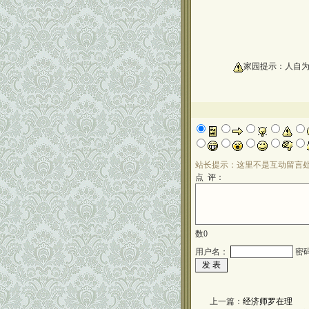
oooooooooo
家园提示：人自
站长提示：这里不是互动留言
点 评：
数
0
用户名：
密
上一篇：
经济师罗在理