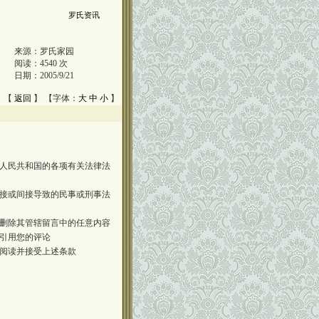
罗氏资讯
来源：
罗氏家园
阅读：
4540
次
日期：
2005/9/21
 【
返回
】 【字体：
大
中
小
】
人民共和国的各项有关法律法
接或间接导致的民事或刑事法
删除其管辖留言中的任意内容
引用您的评论
阅读并接受上述条款