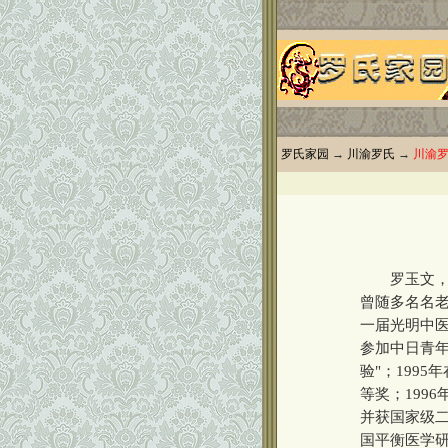
罗氏家园
→
川渝罗氏
→
川渝
罗玉文，1
曾随多名名
一届光明中医
参加中日青年
验"；199
等奖；199
并获国家级二
国平衡医学