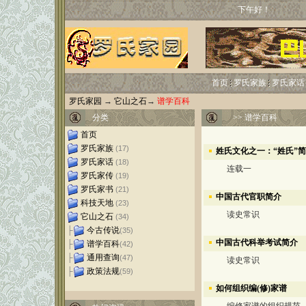
下午好！
首页
罗氏家族
罗氏家话
罗氏家园
→
它山之石
→
谱学百科
分类
>>
谱学百科
首页
罗氏家族
(17)
姓氏文化之一：“姓氏”
罗氏家话
(18)
连载一
罗氏家传
(19)
罗氏家书
(21)
中国古代官职简介
科技天地
(23)
读史常识
它山之石
(34)
├
今古传说
(35)
中国古代科举考试简介
├
谱学百科
(42)
├
通用查询
(47)
读史常识
├
政策法规
(59)
如何组织编(修)家谱