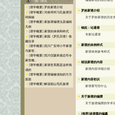
编修家谱的组织规范
热门资讯
[
谱学概要
]
罗姓家谱介绍
罗姓家谱介绍
[
谱学概要
]
河南邓州习氏族谱宗
祠揭秘
关于罗姓家谱的历史
[
谱学概要
]
家族谱编谱法及编辑
凡例
钱杭：论通谱
[
谱学概要
]
家谱的体例和样式
专家论通谱
[
谱学概要
]
家园《罗氏宗谱》收
藏目录
家谱的体例样式
[
谱学概要
]
四川广安邓小平家谱
与家世...
家谱体例参考样式
[
谱学概要
]
四川仪陇朱德总司令
家世概...
细说家谱的内容
[
谱学概要
]
家谱世系图是这样画
家谱内容详细介绍
成的
[
谱学概要
]
家谱编修须知的方方
家谱内容初识
面面
[
谱学概要
]
解读韶山毛氏族谱
家谱要写些什么
关于族谱的编撰
关于族谱编撰的学术
[推荐]谈谱牒的编纂