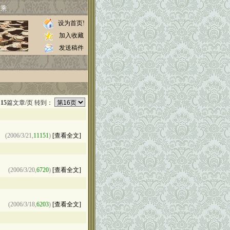
家乘
设为首页!
加入收藏
发送稿件
页
15
篇文章/页 转到：
(2006/3/21,
11151
)
[查看全文]
(2006/3/20,
6720
)
[查看全文]
(2006/3/18,
6203
)
[查看全文]