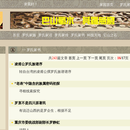
凌晨好！
家园首页
罗氏
首页
罗氏家族
罗氏家话
罗氏家传
罗氏家书
科技天地
它山之石
>>
罗氏家书
共
243
篇文章
首页
上一页
下一页
尾页
页次：
16
/17
凌甫公罗氏族谱序
转自台湾的凌甫公撰罗氏族谱谱序
“老表”中隐含的族属密码初探
寻根线索探究
罗裒不是四川原著民
有说迁山西的是罗企生，根据不足
重庆市委统战部副部长罗静虹