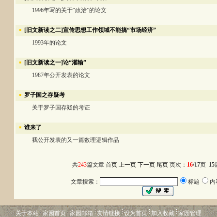
1996年写的关于“政治”的论文
[旧文新读之二]宣传思想工作领域不能搞“市场经济”
1993年的论文
[旧文新读之一]论“灌输”
1987年公开发表的论文
罗子国之存疑考
关于罗子国存疑的考证
谁来了
我公开发表的又一篇数理逻辑作品
共
243
篇文章
首页
上一页
下一页
尾页
页次：
16
/17
页
15
文章搜索：
标题
内
关于本站
家园首页
家园邮箱
友情链接
设为首页
加入收藏
家园管理