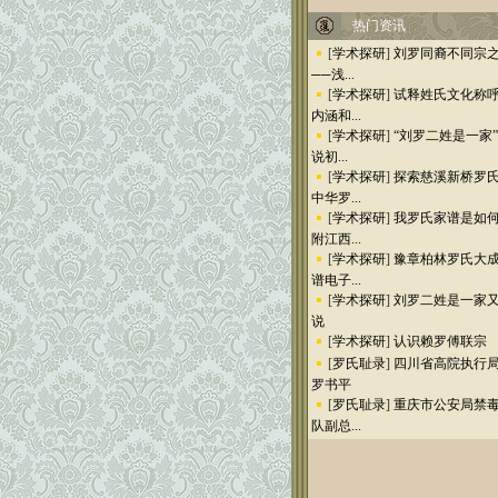
热门资讯
[
学术探研
]
刘罗同裔不同宗
──浅...
[
学术探研
]
试释姓氏文化称
内涵和...
[
学术探研
]
“刘罗二姓是一家
说初...
[
学术探研
]
探索慈溪新桥罗
中华罗...
[
学术探研
]
我罗氏家谱是如
附江西...
[
学术探研
]
豫章柏林罗氏大
谱电子...
[
学术探研
]
刘罗二姓是一家
说
[
学术探研
]
认识赖罗傅联宗
[
罗氏耻录
]
四川省高院执行
罗书平
[
罗氏耻录
]
重庆市公安局禁
队副总...