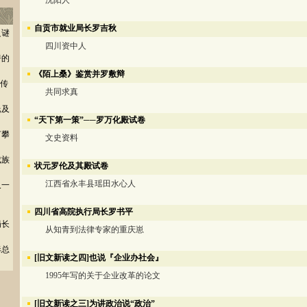
沈阳人
自贡市就业局长罗吉秋
之谜
四川资中人
呼的
《陌上桑》鉴赏并罗敷辩
”传
共同求真
氏及
“天下第一策”──罗万化殿试卷
何攀
文史资料
成族
状元罗伦及其殿试卷
江西省永丰县瑶田水心人
又一
四川省高院执行局长罗书平
局长
从知青到法律专家的重庆崽
毒总
[旧文新读之四]也说『企业办社会』
1995年写的关于企业改革的论文
[旧文新读之三]为讲政治说“政治”