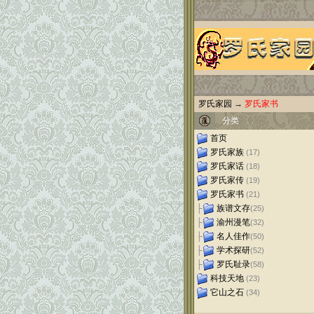
罗氏家园
→
罗氏家书
分类
首页
罗氏家族
(17)
罗氏家话
(18)
罗氏家传
(19)
罗氏家书
(21)
├
族谱文存
(25)
├
渝州漫笔
(32)
├
名人佳作
(50)
├
学术探研
(52)
├
罗氏耻录
(58)
科技天地
(23)
它山之石
(34)